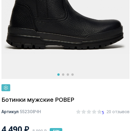
Москва
Да, все верно
Изменить город
О компании
Покупателям
Ботинки мужские РОВЕР
20 отзывов
Артикул
552308ЧН
5
4 490
₽
8 990
₽