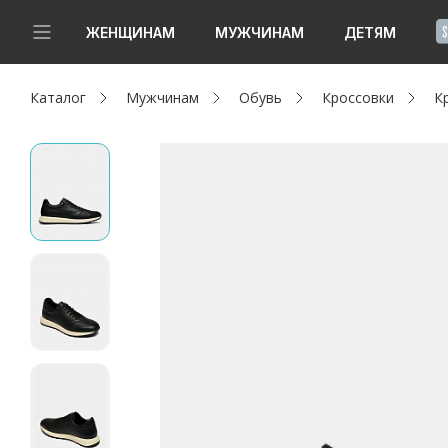
!
ЖЕНЩИНАМ
МУЖЧИНАМ
ДЕТЯМ
Каталог
Мужчинам
Обувь
Кроссовки
К
Новинки
Да, все верно
Изменить город
Женщинам
Мужчинам
Детям
Капсула
Аутлет
Акции / Новости
Адреса магазинов