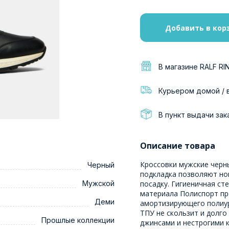
Добавить в кор
В магазине RALF RI
Курьером домой / 
В пункт выдачи зак
Описание товара
Кроссовки мужские черн
Черный
подкладка позволяют но
Мужской
посадку. Гигиеничная ст
материала Полиспорт про
Деми
амортизирующего полиур
ТПУ не скользит и долго
Прошлые коллекции
джинсами и нестрогими 