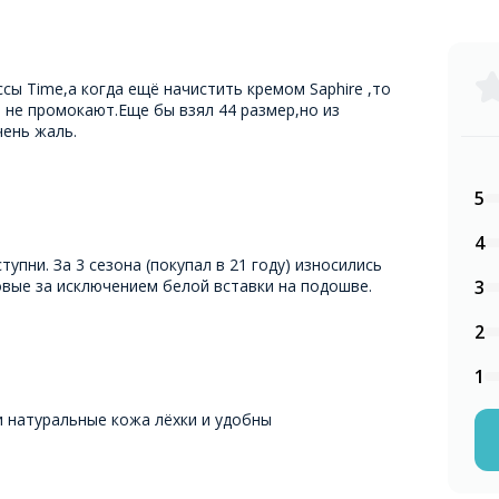
сы Time,а когда ещё начистить кремом Saphire ,то
ь не промокают.Еще бы взял 44 размер,но из
чень жаль.
5
4
упни. За 3 сезона (покупал в 21 году) износились
новые за исключением белой вставки на подошве.
3
2
1
 натуральные кожа лёхки и удобны