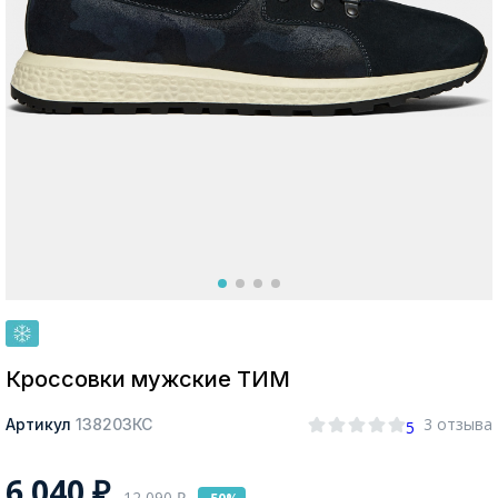
Москва
Да, все верно
Изменить город
О компании
Покупателям
Кроссовки мужские ТИМ
3 отзыва
Артикул
138203КС
5
6 040
₽
12 090
₽